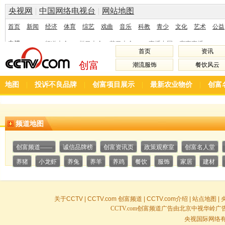
首页
资讯
创富
潮流服饰
餐饮风云
地图
|
投诉不良品牌
|
创富项目展示
|
最新农业物价
|
创富
频道地图
创富频道——
诚信品牌榜
创富资讯页
政策观察室
创富名人堂
养猪
小龙虾
养兔
养羊
养鸡
餐饮
服饰
家居
建材
关于CCTV
|
CCTV.com 创富频道
|
CCTV.com介绍
|
站点地图
|
CCTV.com创富频道广告由北京中视华岭广告有限
央视国际网络有限